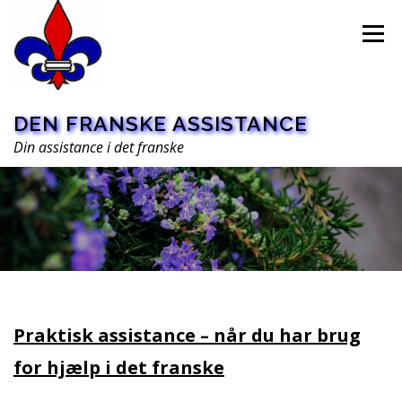
Spring
til
Menu
indhold
DEN FRANSKE ASSISTANCE
Din assistance i det franske
HOME
PRAKTISK ASSISTANCE
Praktisk assistance – når du har brug
OVERSÆTTELSE
OM OS
for hjælp i det franske