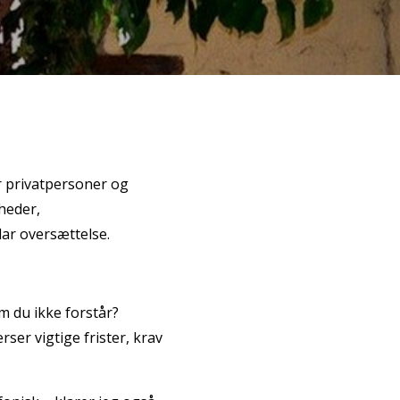
or privatpersoner og
heder,
lar oversættelse.
 du ikke forstår?
ser vigtige frister, krav