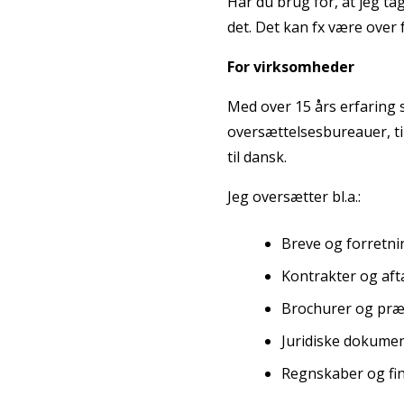
Har du brug for, at jeg tag
det. Det kan fx være over
For virksomheder
Med over 15 års erfaring
oversættelsesbureauer, ti
til dansk.
Jeg oversætter bl.a.:
Breve og forretn
Kontrakter og aft
Brochurer og præ
Juridiske dokume
Regnskaber og fin