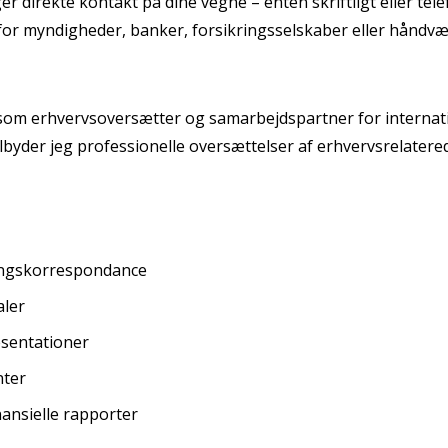
er direkte kontakt på dine vegne – enten skriftligt eller tel
 for myndigheder, banker, forsikringsselskaber eller håndvæ
 som erhvervsoversætter og samarbejdspartner for internat
lbyder jeg professionelle oversættelser af erhvervsrelater
ingskorrespondance
aler
sentationer
nter
ansielle rapporter