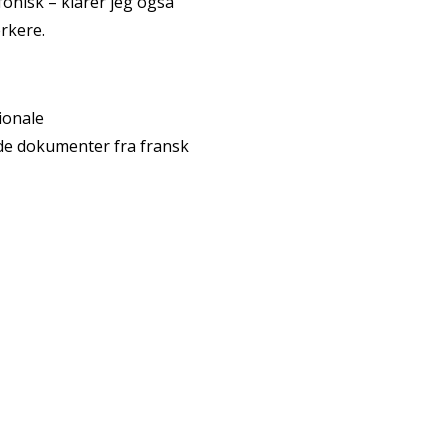
efonisk – klarer jeg også
rkere.
ionale
ede dokumenter fra fransk