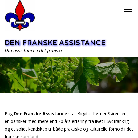
Spring
til
Menu
indhold
DEN FRANSKE ASSISTANCE
Din assistance i det franske
HOME
PRAKTISK ASSISTANCE
Bag
Den Franske Assistance
står Birgitte Rømer Sørensen,
OVERSÆTTELSE
OM OS
en dansker med mere end 20 års erfaring fra livet i Sydfrankrig
og et solidt kendskab til både praktiske og kulturelle forhold i det
franske samfund.