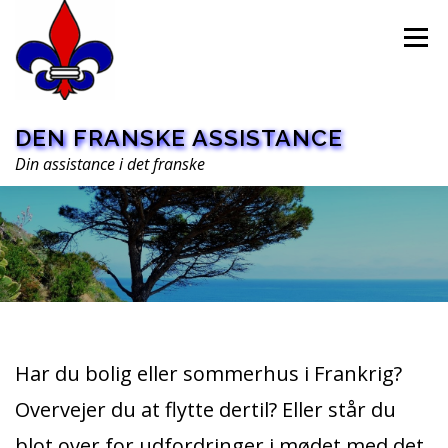
Spring
til
Menu
indhold
DEN FRANSKE ASSISTANCE
Din assistance i det franske
HOME
PRAKTISK ASSISTANCE
Har du bolig eller sommerhus i Frankrig?
OVERSÆTTELSE
OM OS
Overvejer du at flytte dertil? Eller står du
blot over for udfordringer i mødet med det